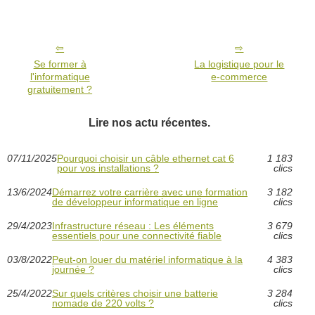
Se former à
La logistique pour le
l'informatique
e-commerce
gratuitement ?
Lire nos actu récentes.
07/11/2025
Pourquoi choisir un câble ethernet cat 6
1 183
pour vos installations ?
clics
13/6/2024
Démarrez votre carrière avec une formation
3 182
de développeur informatique en ligne
clics
29/4/2023
Infrastructure réseau : Les éléments
3 679
essentiels pour une connectivité fiable
clics
03/8/2022
Peut-on louer du matériel informatique à la
4 383
journée ?
clics
25/4/2022
Sur quels critères choisir une batterie
3 284
nomade de 220 volts ?
clics