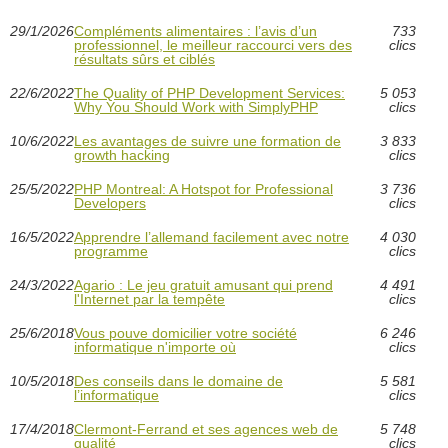
29/1/2026
Compléments alimentaires : l’avis d’un
733
professionnel, le meilleur raccourci vers des
clics
résultats sûrs et ciblés
22/6/2022
The Quality of PHP Development Services:
5 053
Why You Should Work with SimplyPHP
clics
10/6/2022
Les avantages de suivre une formation de
3 833
growth hacking
clics
25/5/2022
PHP Montreal: A Hotspot for Professional
3 736
Developers
clics
16/5/2022
Apprendre l’allemand facilement avec notre
4 030
programme
clics
24/3/2022
Agario : Le jeu gratuit amusant qui prend
4 491
l'Internet par la tempête
clics
25/6/2018
Vous pouve domicilier votre société
6 246
informatique n'importe où
clics
10/5/2018
Des conseils dans le domaine de
5 581
l’informatique
clics
17/4/2018
Clermont-Ferrand et ses agences web de
5 748
qualité
clics