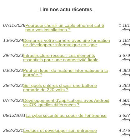
Lire nos actu récentes.
07/11/2025
Pourquoi choisir un câble ethernet cat 6
1 181
pour vos installations ?
clics
13/6/2024
Démarrez votre carrière avec une formation
3 182
de développeur informatique en ligne
clics
29/4/2023
Infrastructure réseau : Les éléments
3 679
essentiels pour une connectivité fiable
clics
03/8/2022
Peut-on louer du matériel informatique à la
4 383
journée ?
clics
25/4/2022
Sur quels critères choisir une batterie
3 283
nomade de 220 volts ?
clics
07/4/2022
Développement d’applications avec Android
4 501
vs iOS, quelles différences ?
clics
06/12/2021
La cybersécurité au coeur de l'entreprise
3 637
clics
26/2/2021
Évoluez et développer son entreprise
4 276
clics