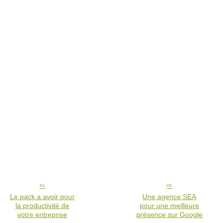
Le pack a avoir pour
Une agence SEA
la productivité de
pour une meilleure
votre entreprise
présence sur Google